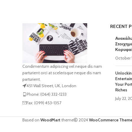
RECENT 
Ανακάλυψ
Στοιχημ
Κορυφα
October 
Condimentum adipiscing vel neque dis nam
parturient orci at scelerisque neque dis nam
Unlockin
Entertai
parturient.
Your Por
451 Wall Street, UK, London
Riches
Phone: (064) 332-1233
July 22, 
Fax: (099) 453-1357
Based on
WoodMart
theme
2024
WooCommerce Them