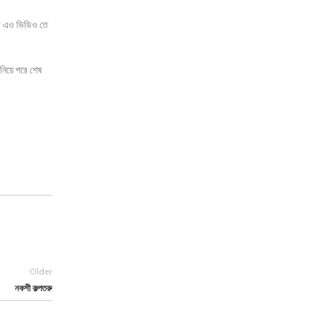
ন্ট এও ভিডিও তে
হ নিয়ে পরে শেষ
Older
নকশী কল্পতরু