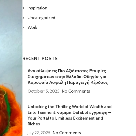
Inspiration
Uncategorized
Work
RECENT POSTS
Ανακάλυψε τις Πιο Αξιόπιστες Εταιρίες
Στοιχημάτων στην Ελλάδα: Οδηγός για
Κορυφαία Ασφαλή Παραγωγή Κέρδους
October 15, 2025
No Comments
Unlocking the Thrilling World of Wealth and
Entertainment: νομιμα Dafabet εγγραφη –
Your Portal to Limitless Excitement and
Riches
July 22, 2025
No Comments