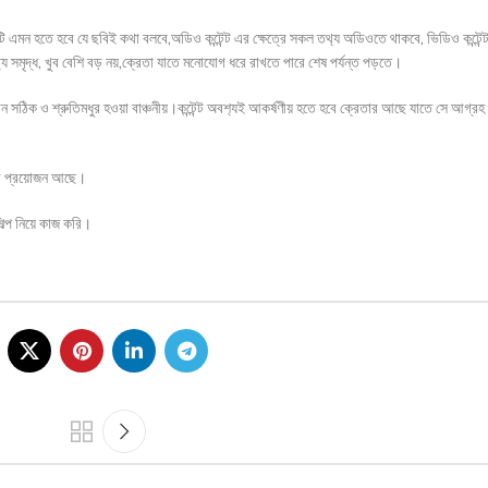
টি এমন হতে হবে যে ছবিই কথা বলবে,অডিও কন্টেন্ট এর ক্ষেত্রে সকল তথ‍্য অডিওতে থাকবে, ভিডিও কন্টে
‍্য সমৃদ্ধ, খুব বেশি বড় নয়,ক্রেতা যাতে মনোযোগ ধরে রাখতে পারে শেষ পর্যন্ত পড়তে।
ে,বানান সঠিক ও শ্রুতিমধুর হওয়া বাঞ্চনীয়।কন্টেন্ট অবশ‍্যই আকর্ষণীয় হতে হবে ক্রেতার আছে যাতে সে আগ্র
জনের প্রয়োজন আছে।
ল্প নিয়ে কাজ করি।