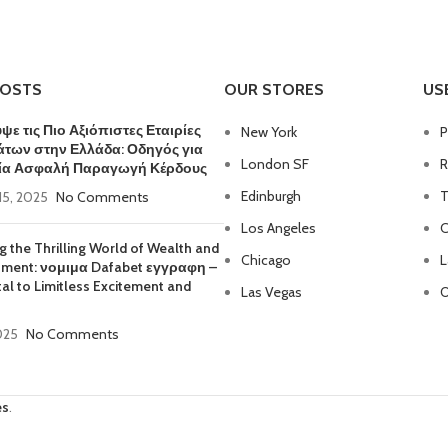
POSTS
OUR STORES
US
ε τις Πιο Αξιόπιστες Εταιρίες
New York
P
άτων στην Ελλάδα: Οδηγός για
London SF
R
ία Ασφαλή Παραγωγή Κέρδους
Edinburgh
T
15, 2025
No Comments
Los Angeles
C
g the Thrilling World of Wealth and
Chicago
L
nment: νομιμα Dafabet εγγραφη –
tal to Limitless Excitement and
Las Vegas
O
2025
No Comments
es
.