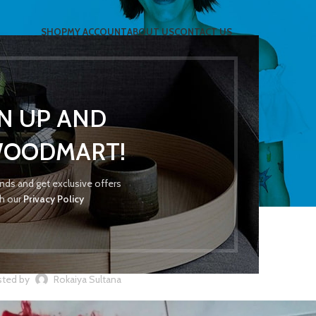
SHOP
MY ACCOUNT
ABOUT US
CONTACT US
GN UP AND
Blog
WOODMART!
rends and get exclusive offers
th our
Privacy Policy
UNCATEGORIZED
“কন্টেন্ট”,
ted by
Rokaiya Sultana