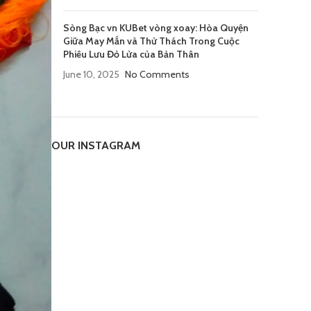
Sòng Bạc vn KUBet vòng xoay: Hòa Quyện
Giữa May Mắn và Thử Thách Trong Cuộc
Phiêu Lưu Đỏ Lửa của Bản Thân
June 10, 2025
No Comments
OUR INSTAGRAM