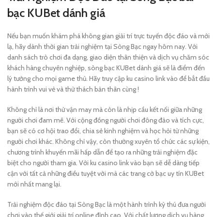
bạc KUBet dánh giá
Nếu bạn muốn khám phá không gian giải trí trực tuyến độc đáo và mới
lạ, hãy dành thời gian trải nghiệm tại Sòng Bạc ngay hôm nay. Với
danh sách trò chơi đa dạng, giao diện thân thiện và dịch vụ chăm sóc
khách hàng chuyên nghiệp, sòng bạc KUBet dánh giá sẽ là điểm đến
lý tưởng cho mọi game thủ. Hãy truy cập ku casino link vào để bắt đầu
hành trình vui vẻ và thử thách bản thân cùng !
Không chỉ là nơi thử vận may mà còn là nhịp cầu kết nối giữa những
người chơi đam mê. Với cộng đồng người chơi đông đảo và tích cực,
bạn sẽ có cơ hội trao đổi, chia sẻ kinh nghiệm và học hỏi từ những
người chơi khác. Không chỉ vậy, còn thường xuyên tổ chức các sự kiện,
chương trình khuyến mãi hấp dẫn để tạo ra những trải nghiệm đặc
biệt cho người tham gia. Với ku casino link vào bạn sẽ dễ dàng tiếp
cận với tất cả những điều tuyệt vời mà các trang cờ bạc uy tín KUBet
mới nhất mang lại.
Trải nghiệm độc đáo tại Sòng Bạc là một hành trình kỳ thú đưa người
chơi vào thế giới giải trí online đỉnh cao. Với chất lượng dịch vụ hàng