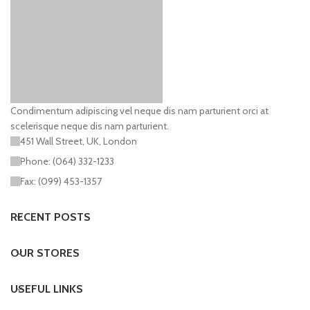
Condimentum adipiscing vel neque dis nam parturient orci at
scelerisque neque dis nam parturient.
451 Wall Street, UK, London
Phone: (064) 332-1233
Fax: (099) 453-1357
RECENT POSTS
OUR STORES
USEFUL LINKS