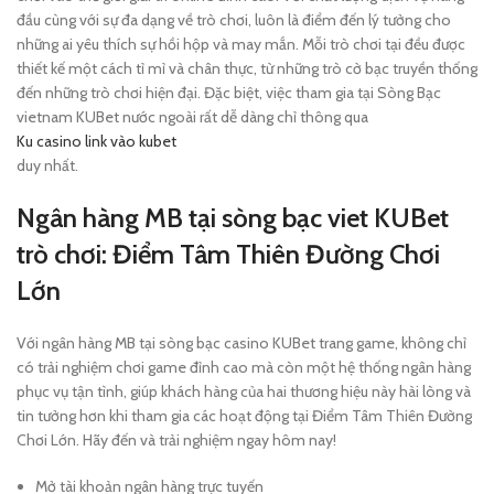
đầu cùng với sự đa dạng về trò chơi, luôn là điểm đến lý tưởng cho
những ai yêu thích sự hồi hộp và may mắn. Mỗi trò chơi tại đều được
thiết kế một cách tỉ mỉ và chân thực, từ những trò cờ bạc truyền thống
đến những trò chơi hiện đại. Đặc biệt, việc tham gia tại Sòng Bạc
vietnam KUBet nước ngoài rất dễ dàng chỉ thông qua
Ku casino link vào kubet
duy nhất.
Ngân hàng MB tại sòng bạc viet KUBet
trò chơi: Điểm Tâm Thiên Đường Chơi
Lớn
Với ngân hàng MB tại sòng bạc casino KUBet trang game, không chỉ
có trải nghiệm chơi game đỉnh cao mà còn một hệ thống ngân hàng
phục vụ tận tình, giúp khách hàng của hai thương hiệu này hài lòng và
tin tưởng hơn khi tham gia các hoạt động tại Điểm Tâm Thiên Đường
Chơi Lớn. Hãy đến và trải nghiệm ngay hôm nay!
Mở tài khoản ngân hàng trực tuyến