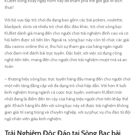
KUBet vòng xoay ngay hôm nay để khám phá thế giới giải trí đích
thực!
Với bộ sưu tập trò chơi đa dạng bao gồm các bài pokers, roulette,
blackjack, slots và nhiều trò chơi độc đáo khác, trò chơi sòng bạc
KUBet dánh giá mang đến cho người chơi trải nghiệm đỉnh cao và cơ
hội kiếm được số tiền lớn. Ngoài ra, sòng bạc này còn tổ chức các giải
đấu casino online thú vị, thu hút sự tham gia của hàng ngàn người
chơi đam mê đánh bài trực tuyến. Đặc biệt, với việc sử dụng công
nghệ tiên tiến, mang đến cho người chơi trải nghiệm mượt mà và an
toàn.
– thương hiệu sòng bạc trực tuyến hàng đầu mang đến cho người chơi
một nền tảng đẳng cấp với đa dạng trò chơi hấp dẫn. Với hơn X tuổi
kinh nghiệm trong ngành cá cược trực tuyến, vietnam KUBet mới
nhất đang là điểm đến tin cậy của hàng triệu người chơi trên khắp thế
giới. Khách hàng khi đến với sòng bạc này sẽ được trải nghiệm không
gian giải trí sang trọng và chuyên nghiệp, với sự phục vụ chu đáo từ đội
ngũ nhân viên giàu kinh nghiệm.
Trải Nghiệm Độc Đáo tại Sòng Bạc bài