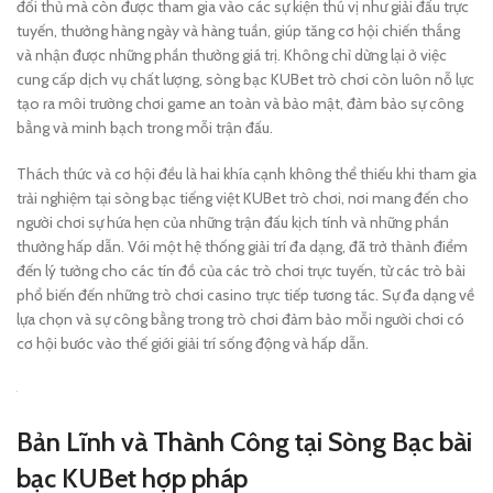
đối thủ mà còn được tham gia vào các sự kiện thú vị như giải đấu trực
tuyến, thưởng hàng ngày và hàng tuần, giúp tăng cơ hội chiến thắng
và nhận được những phần thưởng giá trị. Không chỉ dừng lại ở việc
cung cấp dịch vụ chất lượng, sòng bạc KUBet trò chơi còn luôn nỗ lực
tạo ra môi trường chơi game an toàn và bảo mật, đảm bảo sự công
bằng và minh bạch trong mỗi trận đấu.
Thách thức và cơ hội đều là hai khía cạnh không thể thiếu khi tham gia
trải nghiệm tại sòng bạc tiếng việt KUBet trò chơi, nơi mang đến cho
người chơi sự hứa hẹn của những trận đấu kịch tính và những phần
thưởng hấp dẫn. Với một hệ thống giải trí đa dạng, đã trở thành điểm
đến lý tưởng cho các tín đồ của các trò chơi trực tuyến, từ các trò bài
phổ biến đến những trò chơi casino trực tiếp tương tác. Sự đa dạng về
lựa chọn và sự công bằng trong trò chơi đảm bảo mỗi người chơi có
cơ hội bước vào thế giới giải trí sống động và hấp dẫn.
Bản Lĩnh và Thành Công tại Sòng Bạc bài
bạc KUBet hợp pháp