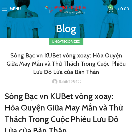
0
MENU
৳
0.00
Blog
UNCATEGORIZED
Sòng Bạc vn KUBet vòng xoay: Hòa Quyện
Giữa May Mắn và Thử Thách Trong Cuộc Phiêu
Lưu Đỏ Lửa của Bản Thân
Rakib295422
Sòng Bạc vn KUBet vòng xoay:
Hòa Quyện Giữa May Mắn và Thử
Thách Trong Cuộc Phiêu Lưu Đỏ
Lửa của Bản Thân