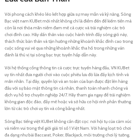
Với phong cách khéo léo kết hợp giữa sự may mắn và kỹ năng, Sòng
Bạc việt nam KUBet mới nhất không chỉ là điểm đến để kiếm tiền mà
còn là nơi thỏa mãn niềm đam mê cá cược và trải nghiệm các trò
chơi đỉnh cao. Hãy dấn thân vào cuộc hành trình đầy sóng gió này,
thách thức bản thân và tận hưởng những khoảnh khắc đỉnh cao trong
cuộc sống vui vẻ qua những khoảnh khắc tha hồ trong những ván
đánh lá thú vị tại sòng bạc trực tuyến hấp dẫn này.
Với hệ thống cổng thông tin cá cược trực tuyến hàng đầu, VN KUBet
uy tín nhất đưa người chơi vào cuộc phiêu lưu đỏ lửa đầy kịch tính và
mãn nhãn. Tại đây, quyền lợi và an toàn của bạn được đặt lên hàng
đầu với sự bảo mật thông tin cá nhân, thanh toán nhanh chóng và
dịch vụ hỗ trợ chuyên nghiệp 24/7. Hãy tham gia ngay để trải nghiệm
không gian độc đáo, đầy mê hoặc và sở hữu cơ hội rinh phần thưởng
lớn từ các trò chơi uy tín và công bằng nhất.
Sòng Bạc tiếng việt KUBet không cần đặt cọc: nơi hội tụ của cảm xúc
và niềm vui trong thế giới giải trí số 1 Việt Nam. Với hàng loạt trò chơi
đa dạng như bài Baccarat, Poker, Blackjack, môi trường chơi lý tưởng,