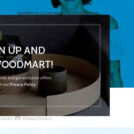
SHOP
MY ACCOUNT
ABOUT US
CONTACT US
GN UP AND
Blog
WOODMART!
rends and get exclusive offers
th our
Privacy Policy
UNCATEGORIZED
কৃষ্ণচূড়া শাল
ted by
Rokaiya Sultana