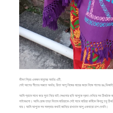
ভীষণ প্রিয় একজন মানুষের অর্ডার এটি,
সেই আগের শীতের শুরুতে অর্ডার, রিতা আপু নিজের মায়ের জন‍্য নিজে শালের রঙ,ডিজাই
আমি গ্রামে সাথে করে সুতা নিয়ে যাই সেগুলোর ছবি আপুকে দ্রুত দেখিয়ে সব ঠিকঠাক ক
লাইনগুলো। আমি রোজ তাড়া দিতাম মারিয়াকে সেই সাথে মারিয়া কর্মিকে কিন্তু তবু 
যায়। আমি আপুকে সব সমস‍্যার কথাই জানিয়ে রাখতাম আপু একবারো চাপ দেননি।