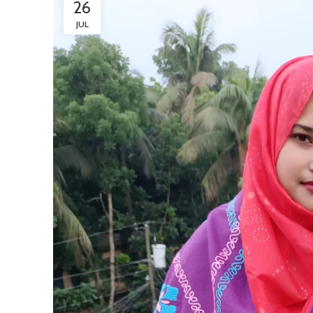
26
JUL