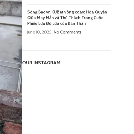
Sòng Bạc vn KUBet vòng xoay: Hòa Quyện
Giữa May Mắn và Thử Thách Trong Cuộc
Phiêu Lưu Đỏ Lửa của Bản Thân
June 10, 2025
No Comments
OUR INSTAGRAM