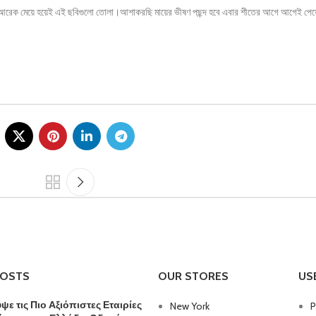
ের আরেক মেয়ে হয়েই এই ছবিগুলো তোলা।আশাকরছি মায়ের ভীষণ পছন্দ হবে এবার শীতের আগে আগেই পেয়
POSTS
OUR STORES
US
ε τις Πιο Αξιόπιστες Εταιρίες
New York
P