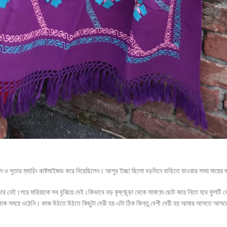
ন ও সুতার ম‍্যাচিং কাষ্টমাইজড করে দিয়েছিলেন। আপুর ইচ্ছা ছিলো বড়দিনে বাড়িতে যাওয়ার সময় মায়ের জ
রে নেই।পরে মারিয়াকে সব বুঝিয়ে দেই।কিভাবে বড় কৃষ্ণচূড়া থেকে সামাণ‍্য ছোট করে নিতে হবে ফুলটি ক
ঠিকঠাক সময়ে ওঠেনি। কাজ উঠতে উঠতে কিছুটা দেরী হয় এটা ঠিক কিন্তু বেশী দেরী হয় আমার আসতে আস