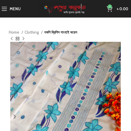
0
MENU
৳
0.00
Home
Clothing
নকশি থ্রিপিস সাংহাই ভয়েল